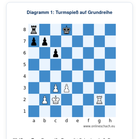
Diagramm 1: Turmspieß auf Grundreihe