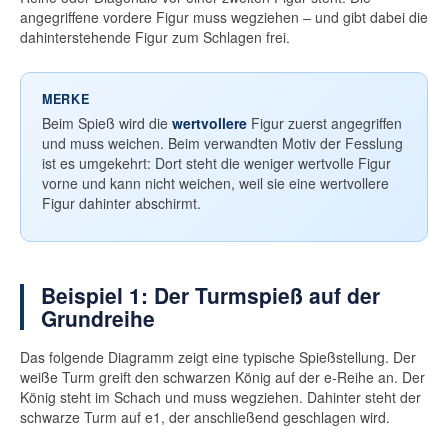
angegriffene vordere Figur muss wegziehen – und gibt dabei die
dahinterstehende Figur zum Schlagen frei.
MERKE
Beim Spieß wird die
wertvollere
Figur zuerst angegriffen
und muss weichen. Beim verwandten Motiv der Fesslung
ist es umgekehrt: Dort steht die weniger wertvolle Figur
vorne und kann nicht weichen, weil sie eine wertvollere
Figur dahinter abschirmt.
Beispiel 1: Der Turmspieß auf der
Grundreihe
Das folgende Diagramm zeigt eine typische Spießstellung. Der
weiße Turm greift den schwarzen König auf der e-Reihe an. Der
König steht im Schach und muss wegziehen. Dahinter steht der
schwarze Turm auf e1, der anschließend geschlagen wird.