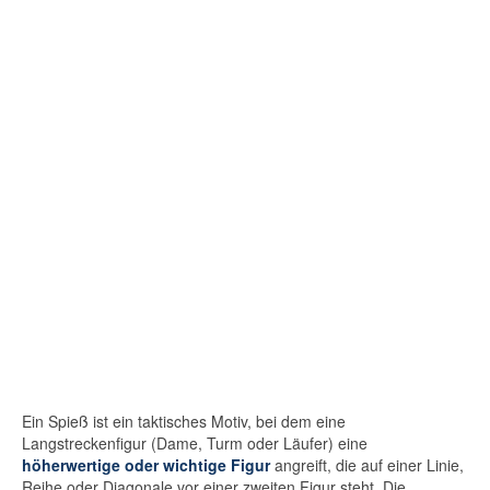
Ein Spieß ist ein taktisches Motiv, bei dem eine
Langstreckenfigur (Dame, Turm oder Läufer) eine
höherwertige oder wichtige Figur
angreift, die auf einer Linie,
Reihe oder Diagonale vor einer zweiten Figur steht. Die