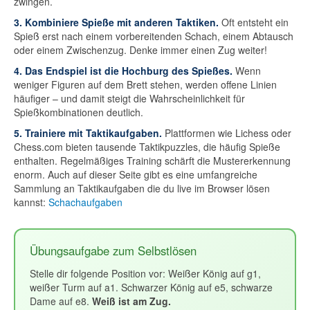
zwingen.
3. Kombiniere Spieße mit anderen Taktiken.
Oft entsteht ein
Spieß erst nach einem vorbereitenden Schach, einem Abtausch
oder einem Zwischenzug. Denke immer einen Zug weiter!
4. Das Endspiel ist die Hochburg des Spießes.
Wenn
weniger Figuren auf dem Brett stehen, werden offene Linien
häufiger – und damit steigt die Wahrscheinlichkeit für
Spießkombinationen deutlich.
5. Trainiere mit Taktikaufgaben.
Plattformen wie Lichess oder
Chess.com bieten tausende Taktikpuzzles, die häufig Spieße
enthalten. Regelmäßiges Training schärft die Mustererkennung
enorm. Auch auf dieser Seite gibt es eine umfangreiche
Sammlung an Taktikaufgaben die du live im Browser lösen
kannst:
Schachaufgaben
Übungsaufgabe zum Selbstlösen
Stelle dir folgende Position vor: Weißer König auf g1,
weißer Turm auf a1. Schwarzer König auf e5, schwarze
Dame auf e8.
Weiß ist am Zug.